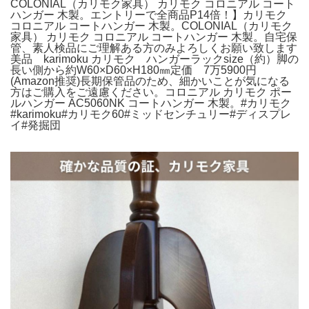
COLONIAL（カリモク家具） カリモク コロニアル コート
ハンガー 木製。エントリーで全商品P14倍！】カリモク
コロニアル コートハンガー 木製。COLONIAL（カリモク
家具） カリモク コロニアル コートハンガー 木製。自宅保
管、素人検品にご理解ある方のみよろしくお願い致します
美品 karimoku カリモク ハンガーラックsize（約）脚の
長い側から約W60×D60×H180㎜定価 7万5900円
(Amazon推奨)長期保管品のため、細かいことが気になる
方はご購入をご遠慮ください。コロニアル カリモク ポー
ルハンガー AC5060NK コートハンガー 木製。#カリモク
#karimoku#カリモク60#ミッドセンチュリー#ディスプレ
イ#発掘団