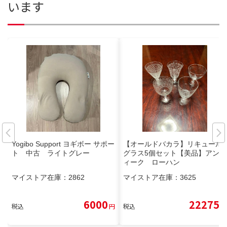
います
Yogibo Support ヨギボー サポー
【オールドバカラ】リキュール
ト 中古 ライトグレー
グラス5個セット【美品】アンテ
ィーク ローハン
マイストア在庫：
2862
マイストア在庫：
3625
6000
22275
税込
円
税込
円