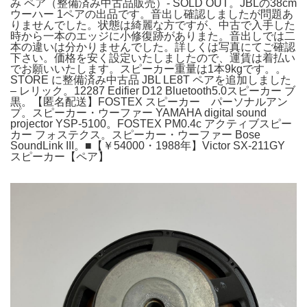
み ペア（整備済み中古品販売）- SOLD OUT。JBLの38cm
ウーハー 1ペアの出品です。音出し確認しましたが問題あ
りませんでした。状態は綺麗な方ですが、中古で入手した
時から一本のエッジに小修復跡がありまた。音出しでは二
本の違いは分かりませんでした。詳しくは写真にてご確認
下さい。価格を安く設定いたしましたので、運賃は着払い
でお願いいたします。スピーカー重量は1本9kgです。。
STORE に整備済み中古品 JBL LE8T ペアを追加しました
– レリック。12287 Edifier D12 Bluetooth5.0スピーカー ブ
黒。【匿名配送】FOSTEX スピーカー パーソナルアン
プ。スピーカー・ウーファー YAMAHA digital sound
projector YSP-5100。FOSTEX PM0.4c アクティブスピー
カー フォステクス。スピーカー・ウーファー Bose
SoundLink III。■【￥54000・1988年】Victor SX-211GY
スピーカー【ペア】