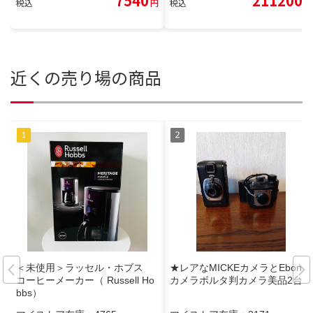
7540
211200
税込
円
税込
円
近くの売り場の商品
＜未使用＞ラッセル・ホブス
★レアなMICKEカメラとEbony
コーヒーメーカー（ Russell Ho
カメラボルタ判カメラ美品2台★
bbs）