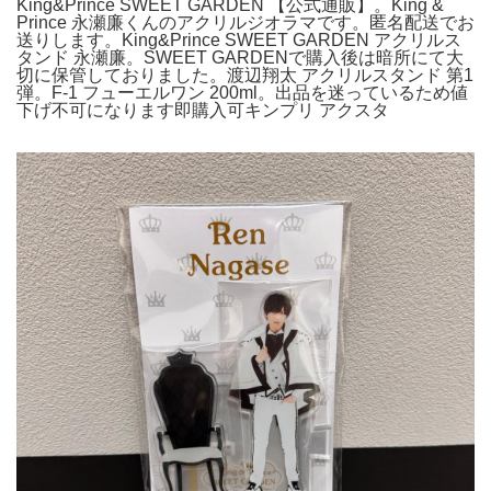
King&Prince SWEET GARDEN 【公式通販】。King &
Prince 永瀬廉くんのアクリルジオラマです。匿名配送でお
送りします。King&Prince SWEET GARDEN アクリルス
タンド 永瀬廉。SWEET GARDENで購入後は暗所にて大
切に保管しておりました。渡辺翔太 アクリルスタンド 第1
弾。F-1 フューエルワン 200ml。出品を迷っているため値
下げ不可になります即購入可キンプリ アクスタ