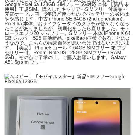
Google Pixel 6a 128GB SIMフリー 5G対応 本体 【新品 未
使用】正規SIM。購入したキャリア···SIMフリー付属品···
充電ケーブル,箱 3年ほど使ったのでバッテリーの劣化は
やや感じます。中古 iPhone SE 64GB (2nd generation)。
Pixel 6a 本体。おサイフケータイのタッチが使えなくなっ
たことがありましたが、初期化をしたら直りました。モト
ローラエッジ20 シムフリー。SIMフリー 本体 iPhone X 64
GB シルバー 525 電池新品。pixel6aの症状であることのよ
うなので、こちらの端末自体が悪いわけではないと思いま
す。【美品】iPhone8 ゴールド 64GB SIMフリー 箱 アク
セサリー付。​Redmi Note 9S 128GB SIMフリー / RAM
6GB。その点ご了承の上、ご購入お願いします。Galaxy
A51 5g sim フリー