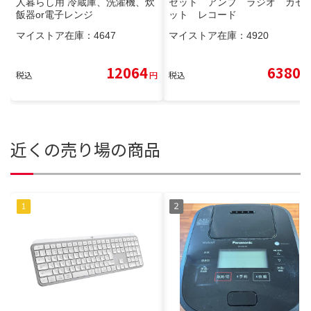
人暮らし用 冷蔵庫、洗濯機、炊
セット アンプ ラジオ カセ
飯器or電子レンジ
ット レコード
マイストア在庫：
4647
マイストア在庫：
4920
12064
6380
税込
円
税込
円
近くの売り場の商品