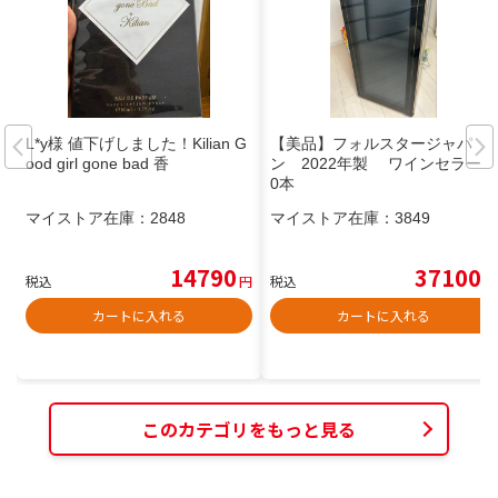
L*y様 値下げしました！Kilian G
【美品】フォルスタージャパ
ood girl gone bad 香
ン 2022年製 ワインセラー 6
0本
マイストア在庫：
2848
マイストア在庫：
3849
14790
37100
税込
円
税込
円
カートに入れる
カートに入れる
このカテゴリをもっと見る