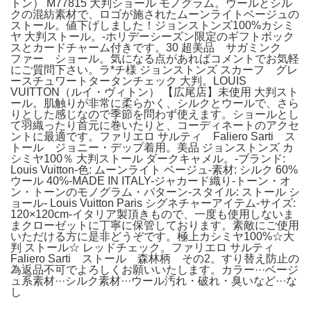
トン） M77815 大判ショール モノグラム。ウールとシル
クの混紡素材で、ロゴが施されたムーンライトベージュの
ストール。値下げしました！ジョンストンズ100%カシミ
ヤ 大判ストール。-ホリデーシーズン限定のギフトボック
スとカードチャーム付きです。30 超美品 サガミンク
ファー ショール。気になる点があればコメントでお気軽
にご質問下さい。ラ*チ様 ジョンストンズ スカーフ グレ
ースチュワートタータンチェック 大判。LOUIS
VUITTON（ルイ・ヴィトン） 【広尾店】未使用 大判スト
ール。肌触りが非常に柔らかく、シルクとウールで、さら
りとした感じなので季節を問わず使えます。ショールとし
て羽織ったり首元に巻いたりと、コーディネートのアクセ
ントに最適です。ファリエロ サルティ Faliero Sarti ス
トール ジョニー・デップ着用。美品 ジョンストンズ カ
シミヤ100％ 大判ストール ダークキャメル。-ブランド:
Louis Vuitton-色: ムーンライト ベージュ-素材: シルク 60%
ウール 40%-MADE IN ITALY-ジャカード織り-トーン・オ
ン・トーンのモノグラム・パターン-スタイル: ストール シ
ョール- Louis Vuitton Paris シグネチャーアイテム-サイズ:
120×120cm-イタリア製頂きもので、一度も使用しないま
まクローゼットに丁寧に保管しております。素敵にご使用
いただける方に是非どうぞです。極上カシミヤ100%☆大
判 ストール☆ レッドチェック。ファリエロ サルティ
Faliero Sarti ストール 森林柄 その2。すり替え防止の
為返品不可でよろしくお願いいたします。カラー···ベージ
ュ系素材···シルク素材···ウール汚れ・破れ・臭いなど···な
し