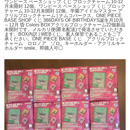
ワンピース ベースショップ くじ ブロックチャーム 10-12
月未開封 12個。ワンピース ベースショップ くじ ブロック
チャーム 10-12月未開封 12個。学園アイドルマスター ア
クリルブロックチャーム | ナムコパークス。ONE PIECE
BASE SHOP くじ 366DAYS OF BIRTHDAYS誕生月10月
～12月 昏 Colors BOXアクリルブロックチャーム22個新品
未開封です。メルカリ便(匿名配送)で発送させていただき
ます。BOX内訳 | WEBくじ。素人保管であることをご了
承ください。ONE PIECE BASE くじ アクリルブロック
チャーム ロロノア ゾロ。キーホルダー・アクリルキー
ホルダー smile。即購入可◯