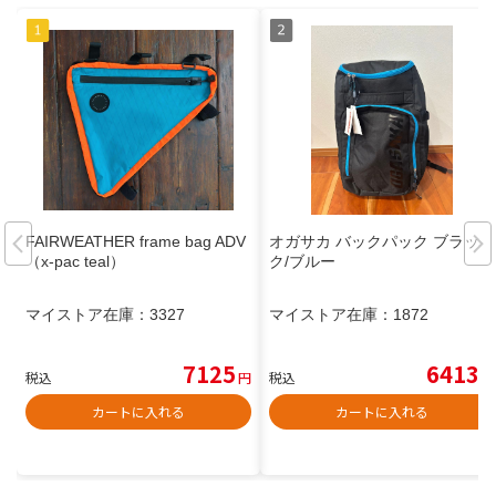
FAIRWEATHER frame bag ADV
オガサカ バックパック ブラッ
（x-pac teal）
ク/ブルー
マイストア在庫：
3327
マイストア在庫：
1872
7125
6413
税込
円
税込
円
カートに入れる
カートに入れる