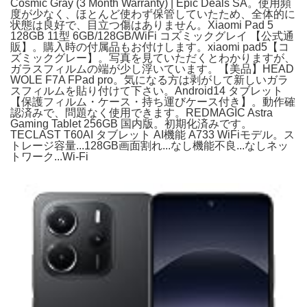
Cosmic Gray (3 Month Warranty) | Epic Deals SA。使用頻
度が少なく、ほとんど使わず保管していたため、全体的に
状態は良好で、目立つ傷はありません。Xiaomi Pad 5
128GB 11型 6GB/128GB/WiFi コズミックグレイ 【公式通
販】。購入時の付属品もお付けします。xiaomi pad5【コ
ズミックグレー】。写真を見ていただくとわかりますが、
ガラスフィルムの端が少し浮いています。【美品】HEAD
WOLE F7A FPad pro。気になる方は剥がして新しいガラ
スフィルムを貼り付けて下さい。Android14 タブレット
【保護フィルム・ケース・持ち運びケース付き】。動作確
認済みで、問題なく使用できます。REDMAGIC Astra
Gaming Tablet 256GB 国内版。初期化済みです。
TECLAST T60AI タブレット AI機能 A733 WiFiモデル。ス
トレージ容量...128GB画面割れ...なし機能不良...なしネッ
トワーク...Wi-Fi