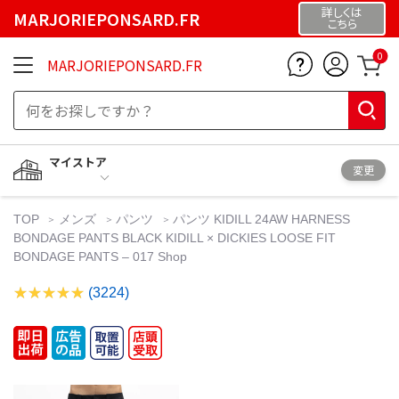
詳しくは
MARJORIEPONSARD.FR
こちら
0
MARJORIEPONSARD.FR
マイストア
変更
TOP
メンズ
パンツ
パンツ KIDILL 24AW HARNESS
BONDAGE PANTS BLACK KIDILL × DICKIES LOOSE FIT
BONDAGE PANTS – 017 Shop
(3224)