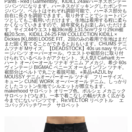
Pants - Red | Garmentory。KIDILL 24awハーネスボンテー
ジパンツになります。ハーネスがドッキングしたボンテー
ジパンツ。ベルトはそれぞれ調節可能で、ハーネス部分も
自在に長さを調節できます。取り外すことでショートパン
ツとしてもご着用いただけます。生地は着用する程に柔ら
かくなっていきますので、経年変化もお楽しみいただけま
す。サイズ44ウエスト幅39cm股上31.5cmワタリ29cm裾
幅20.5cm。KIDILL 24-25 F/W COLLECTION KIDILL ×
Dickies [KL888] LOOSE FIT。2回のみの着用で生地はまだ
まだ固く育てることができるとおもいます。CHUMS デニ
ムツナギ Mサイズ。【DEADSTOCK】40s us navy サルベ
ージパンツ オーバーオール。ウエストや裾部分に取り付
けられているベルトがアクセント。大人気‼︎ Carhartt カー
ハート オーバーオール ツナギ デニム アメカジ。希少 60s
ヴィンテージ BIGMAC ペニーズ オールインワン ツナギ。
裾部分はベルトで丸ごと着脱可能。⭐︎美品⭐︎AZUL by
MOUSSY デニムオーバーオール ツナギ フリーサイズ。
キューン CUNE WORK オーバーオール デニム。しっかり
としたコットン生地でシルエットが際立ちます。
makerhood サロペット オリーブ色。ポルシェ メカニック
サロペット(つなぎ)。一本で着こなしの幅が大きく広がる
今までにないパンツです。Re:VECTOR リベクトル エ
コバッグパッチワーク サロペット