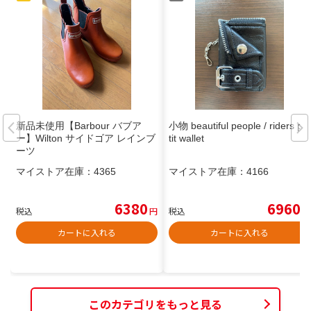
新品未使用【Barbour バブア
小物 beautiful people / riders pe
ー】Wilton サイドゴア レインブ
tit wallet
ーツ
マイストア在庫：
4365
マイストア在庫：
4166
6380
6960
税込
円
税込
円
カートに入れる
カートに入れる
このカテゴリをもっと見る